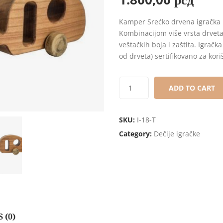
out
of
Kamper Srećko drvena igračka i
based
Kombinacijom više vrsta drveta
on
veštačkih boja i zaštita. Igračk
customer
od drveta) sertifikovano za kori
ratings
ADD TO CART
SKU:
I-18-T
Category:
Dečije igračke
 (0)