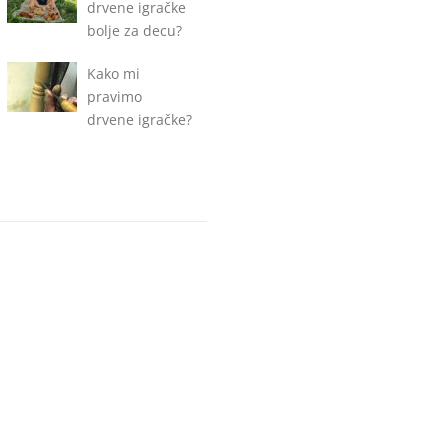
drvene igračke
bolje za decu?
Kako mi
pravimo
drvene igračke?