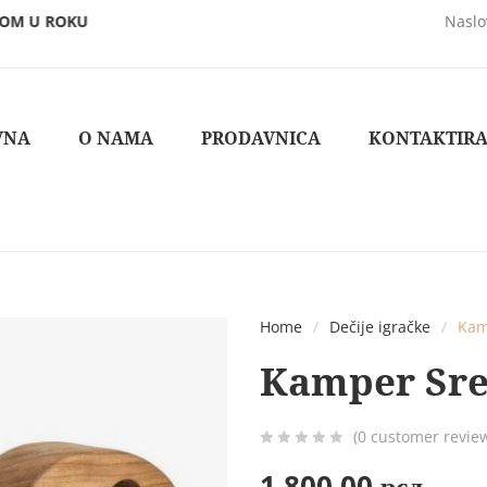
DOM U ROKU
STOJIMO NA RASPOLAGANJU ZA SVA PITANJA
Naslo
VNA
O NAMA
PRODAVNICA
KONTAKTIRA
Home
/
Dečije igračke
/
Kam
Kamper Sreć
(
0
customer revie
0
5
0
1.800,00
рсд