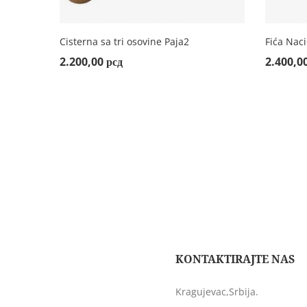
Cisterna sa tri osovine Paja2
Fića Nac
ADD TO CART
ADD
2.200,00
рсд
2.400,0
KONTAKTIRAJTE NAS
Kragujevac,Srbija.