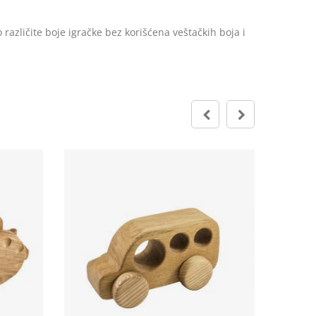
azličite boje igračke bez korišćena veštačkih boja i