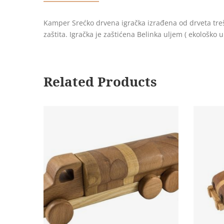
Kamper Srećko drvena igračka izrađena od drveta trešn
zaštita. Igračka je zaštićena Belinka uljem ( ekološko u
Related Products