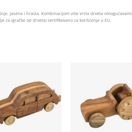
je, jasena i hrasta. Kombinacijom više vrsta drveta omogućavamo r
lje za igračke od drveta) sertifikovano za korišćenje u EU.