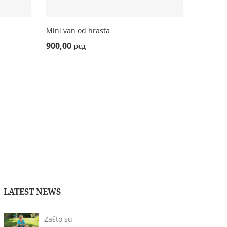
Mini van od hrasta
Traktor 
ADD TO CART
AD
900,00
рсд
900,00
LATEST NEWS
Zašto su