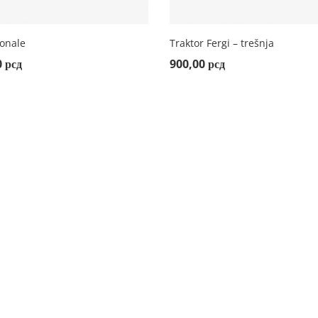
ionale
Traktor Fergi – trešnja
 TO CART
ADD TO CART
0
рсд
900,00
рсд