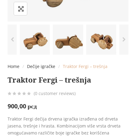
Home
/
Dečije igračke
/
Traktor Fergi – trešnja
Traktor Fergi – trešnja
(
0
customer reviews)
0
5
0
900,00
рсд
out
of
Traktor Fergi dečija drvena igračka izrađena od drveta
based
jasena, trešnje i hrasta. Kombinacijom više vrsta drveta
on
omogućavamo različite boje igračke bez korišćena