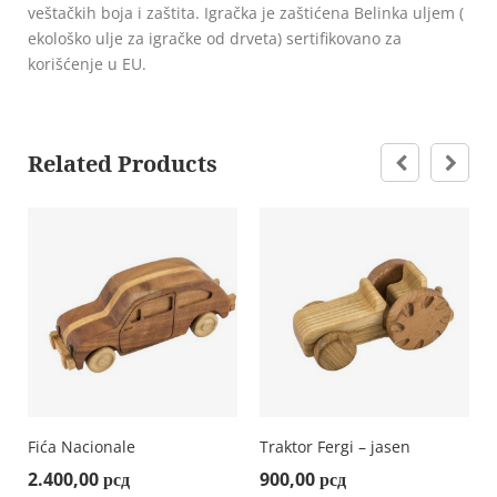
veštačkih boja i zaštita. Igračka je zaštićena Belinka uljem (
ekološko ulje za igračke od drveta) sertifikovano za
korišćenje u EU.
Related Products
Fića Nacionale
Traktor Fergi – jasen
2.400,00
рсд
900,00
рсд