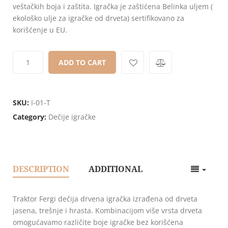
customer
veštačkih boja i zaštita. Igračka je zaštićena Belinka uljem (
ratings
ekološko ulje za igračke od drveta) sertifikovano za
korišćenje u EU.
ADD TO CART
SKU:
I-01-T
Category:
Dečije igračke
DESCRIPTION
ADDITIONAL
Traktor Fergi dečija drvena igračka izrađena od drveta
jasena, trešnje i hrasta. Kombinacijom više vrsta drveta
omogućavamo različite boje igračke bez korišćena